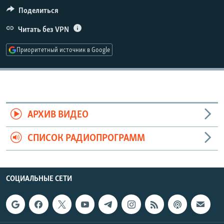
РАСПИСАНИЕ ВЕЩАНИЯ
Поделиться
ПОДПИШИТЕСЬ НА РАССЫЛКУ
Читать без VPN
Приоритетный источник в Google
СОЦИАЛЬНЫЕ СЕТИ
АРХИВ ВИДЕО
Все сайты РСЕ/РС
СПИСОК РАДИОПРОГРАММ
СОЦИАЛЬНЫЕ СЕТИ