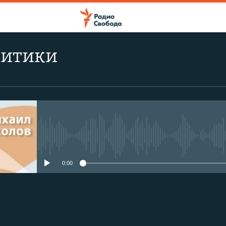
литики
No media source currently avail
0:00