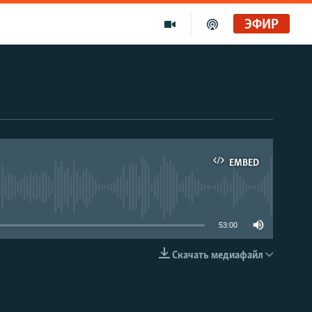
ЭФИР
EMBED
able
53:00
Скачать медиафайл
EMBED