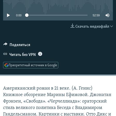
No media source currently available
РАСПИСАНИЕ ВЕЩАНИЯ
ПОДПИШИТЕСЬ НА РАССЫЛКУ
0:00
52:59
Скачать медиафайл
СОЦИАЛЬНЫЕ СЕТИ
Поделиться
Читать без VPN
Все сайты РСЕ/РС
Приоритетный источник в Google
Американский роман в 21 веке. (А. Генис)
Книжное обозрение Марины Ефимовой. Джонатан
Фрэнзен, «Свобода». «Черчеллиада»: ораторский
стиль великого политика Беседа с Владимиром
Гандельсманом. Картинки с выставки. Отто Дикс и