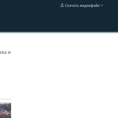
Скачать медиафайл
EMBED
ака и