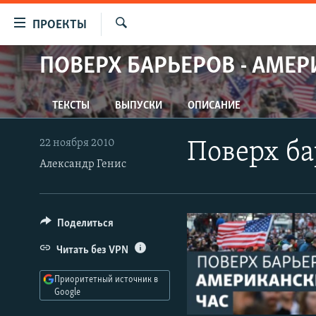
Ссылки
ПРОЕКТЫ
для
Искать
упрощенного
ПОВЕРХ БАРЬЕРОВ - АМЕР
ПРОГРАММЫ
доступа
ПОДКАСТЫ
Вернуться
ТЕКСТЫ
ВЫПУСКИ
ОПИСАНИЕ
АВТОРСКИЕ ПРОЕКТЫ
к
основному
ЦИТАТЫ СВОБОДЫ
22 ноября 2010
Поверх ба
содержанию
Александр Генис
МНЕНИЯ
Вернутся
КУЛЬТУРА
к
главной
IDEL.РЕАЛИИ
Поделиться
навигации
КАВКАЗ.РЕАЛИИ
Вернутся
Читать без VPN
к
СЕВЕР.РЕАЛИИ
поиску
Приоритетный источник в
СИБИРЬ.РЕАЛИИ
Google