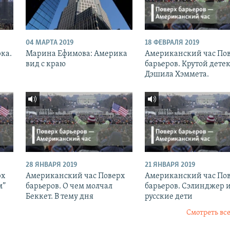
04 МАРТА 2019
18 ФЕВРАЛЯ 2019
рка.
Марина Ефимова: Америка
Американский час По
вид с краю
барьеров. Крутой дете
Дэшила Хэммета.
28 ЯНВАРЯ 2019
21 ЯНВАРЯ 2019
рх
Американский час Поверх
Американский час По
м”
барьеров. О чем молчал
барьеров. Сэлинджер 
Беккет. В тему дня
русские дети
Смотреть все