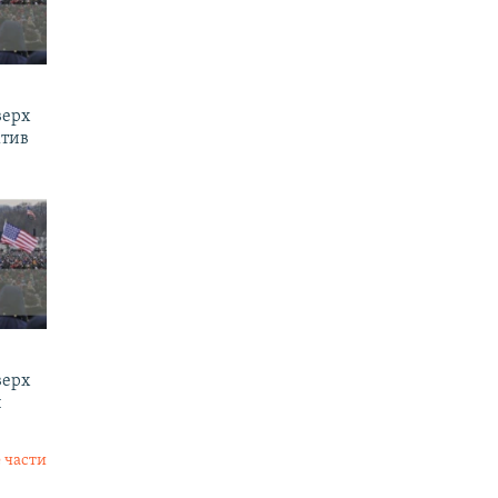
верх
ктив
верх
и
 части