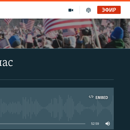
ЭФИР
час
EMBED
able
52:59