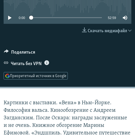
No media source currently available
РАСПИСАНИЕ ВЕЩАНИЯ
ПОДПИШИТЕСЬ НА РАССЫЛКУ
0:00
52:59
Скачать медиафайл
СОЦИАЛЬНЫЕ СЕТИ
Поделиться
Читать без VPN
Все сайты РСЕ/РС
Приоритетный источник в Google
Картинки с выставки. «Вена» в Нью-Йорке.
Философия вальса. Кинообозрение с Андреем
Загданским. После Оскара: награды заслуженные
и не очень. Книжное обозрение Марины
Ефимовой. «Эндшпиль. Удивительное путешествие