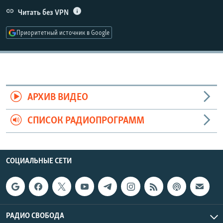
РАСПИСАНИЕ ВЕЩАНИЯ
Читать без VPN
ПОДПИШИТЕСЬ НА РАССЫЛКУ
Приоритетный источник в Google
СОЦИАЛЬНЫЕ СЕТИ
АРХИВ ВИДЕО
СПИСОК РАДИОПРОГРАММ
Все сайты РСЕ/РС
СОЦИАЛЬНЫЕ СЕТИ
РАДИО СВОБОДА