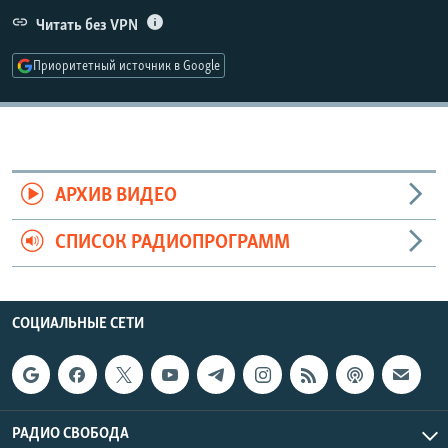
РАСПИСАНИЕ ВЕЩАНИЯ
Читать без VPN
ПОДПИШИТЕСЬ НА РАССЫЛКУ
Приоритетный источник в Google
СОЦИАЛЬНЫЕ СЕТИ
АРХИВ ВИДЕО
СПИСОК РАДИОПРОГРАММ
Все сайты РСЕ/РС
СОЦИАЛЬНЫЕ СЕТИ
РАДИО СВОБОДА