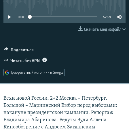
No media source currently available
РАСПИСАНИЕ ВЕЩАНИЯ
ПОДПИШИТЕСЬ НА РАССЫЛКУ
0:00
52:59
Скачать медиафайл
СОЦИАЛЬНЫЕ СЕТИ
Поделиться
Читать без VPN
Все сайты РСЕ/РС
Приоритетный источник в Google
Вехи новой России. 2+2 Москва – Петербург,
Большой – Мариинский Выбор перед выборами:
накануне президентской кампании. Репортаж
Владимира Абаринова. Ведуты Вуди Аллена.
Кинообозрение с Андреем Загданским