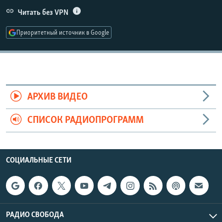
РАСПИСАНИЕ ВЕЩАНИЯ
Читать без VPN
ПОДПИШИТЕСЬ НА РАССЫЛКУ
Приоритетный источник в Google
СОЦИАЛЬНЫЕ СЕТИ
АРХИВ ВИДЕО
СПИСОК РАДИОПРОГРАММ
Все сайты РСЕ/РС
СОЦИАЛЬНЫЕ СЕТИ
РАДИО СВОБОДА