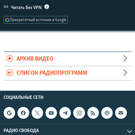
РАСПИСАНИЕ ВЕЩАНИЯ
Читать без VPN
ПОДПИШИТЕСЬ НА РАССЫЛКУ
Приоритетный источник в Google
СОЦИАЛЬНЫЕ СЕТИ
АРХИВ ВИДЕО
СПИСОК РАДИОПРОГРАММ
Все сайты РСЕ/РС
СОЦИАЛЬНЫЕ СЕТИ
РАДИО СВОБОДА