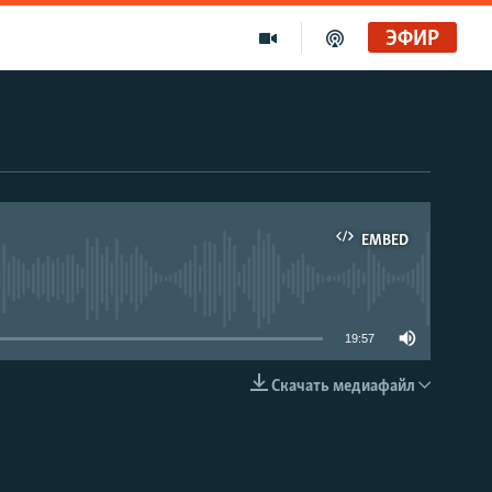
ЭФИР
EMBED
able
19:57
Скачать медиафайл
EMBED