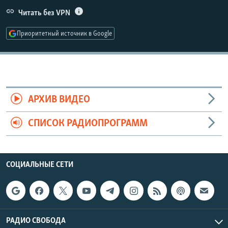
РАСПИСАНИЕ ВЕЩАНИЯ
Читать без VPN
ПОДПИШИТЕСЬ НА РАССЫЛКУ
Приоритетный источник в Google
СОЦИАЛЬНЫЕ СЕТИ
АРХИВ ВИДЕО
СПИСОК РАДИОПРОГРАММ
Все сайты РСЕ/РС
СОЦИАЛЬНЫЕ СЕТИ
РАДИО СВОБОДА