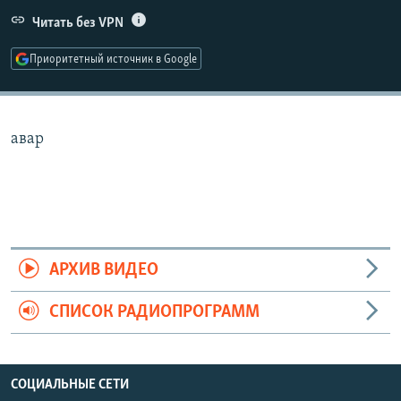
РАСПИСАНИЕ ВЕЩАНИЯ
Читать без VPN
ПОДПИШИТЕСЬ НА РАССЫЛКУ
Приоритетный источник в Google
СОЦИАЛЬНЫЕ СЕТИ
авар
Все сайты РСЕ/РС
АРХИВ ВИДЕО
СПИСОК РАДИОПРОГРАММ
СОЦИАЛЬНЫЕ СЕТИ