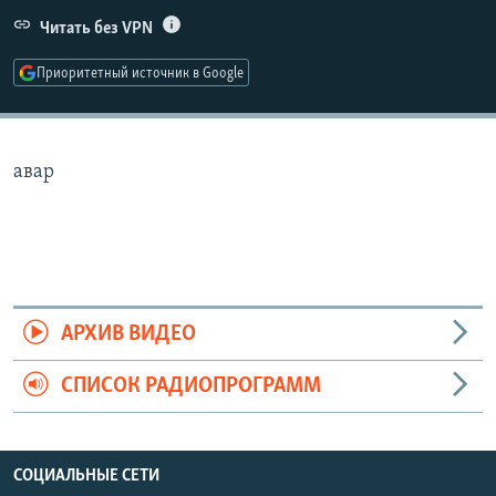
РАСПИСАНИЕ ВЕЩАНИЯ
Читать без VPN
ПОДПИШИТЕСЬ НА РАССЫЛКУ
Приоритетный источник в Google
СОЦИАЛЬНЫЕ СЕТИ
авар
Все сайты РСЕ/РС
АРХИВ ВИДЕО
СПИСОК РАДИОПРОГРАММ
СОЦИАЛЬНЫЕ СЕТИ