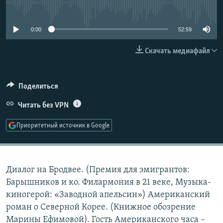
No media source currently available
РАСПИСАНИЕ ВЕЩАНИЯ
ПОДПИШИТЕСЬ НА РАССЫЛКУ
0:00
52:59
Скачать медиафайл
СОЦИАЛЬНЫЕ СЕТИ
Поделиться
Читать без VPN
Все сайты РСЕ/РС
Приоритетный источник в Google
Диалог на Бродвее. (Премия для эмигрантов:
Барышников и ко. Филармония в 21 веке, Музыка-
киногерой: «Заводной апельсин») Американский
роман о Северной Корее. (Книжное обозрение
Марины Ефимовой). Гость Американского часа –