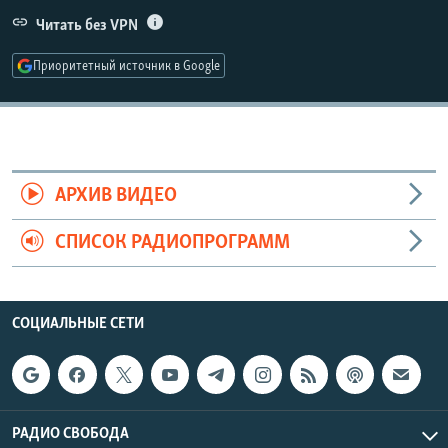
РАСПИСАНИЕ ВЕЩАНИЯ
Читать без VPN
ПОДПИШИТЕСЬ НА РАССЫЛКУ
Приоритетный источник в Google
СОЦИАЛЬНЫЕ СЕТИ
АРХИВ ВИДЕО
СПИСОК РАДИОПРОГРАММ
Все сайты РСЕ/РС
СОЦИАЛЬНЫЕ СЕТИ
РАДИО СВОБОДА