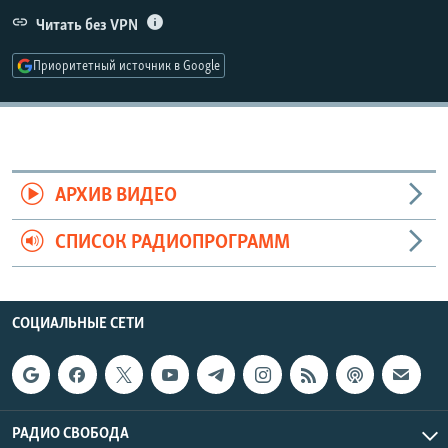
РАСПИСАНИЕ ВЕЩАНИЯ
Читать без VPN
ПОДПИШИТЕСЬ НА РАССЫЛКУ
Приоритетный источник в Google
СОЦИАЛЬНЫЕ СЕТИ
АРХИВ ВИДЕО
СПИСОК РАДИОПРОГРАММ
Все сайты РСЕ/РС
СОЦИАЛЬНЫЕ СЕТИ
РАДИО СВОБОДА