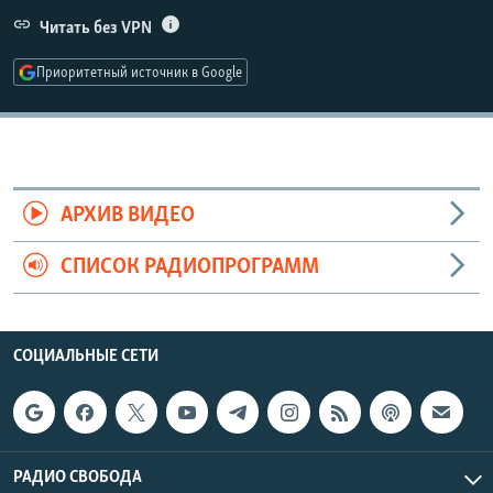
РАСПИСАНИЕ ВЕЩАНИЯ
Читать без VPN
ПОДПИШИТЕСЬ НА РАССЫЛКУ
Приоритетный источник в Google
СОЦИАЛЬНЫЕ СЕТИ
АРХИВ ВИДЕО
СПИСОК РАДИОПРОГРАММ
Все сайты РСЕ/РС
СОЦИАЛЬНЫЕ СЕТИ
РАДИО СВОБОДА