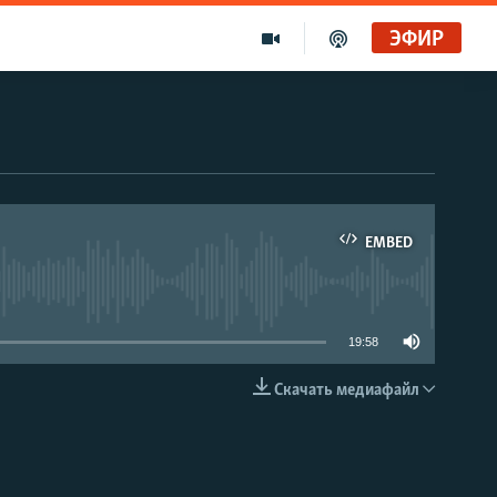
ЭФИР
EMBED
able
19:58
Скачать медиафайл
EMBED