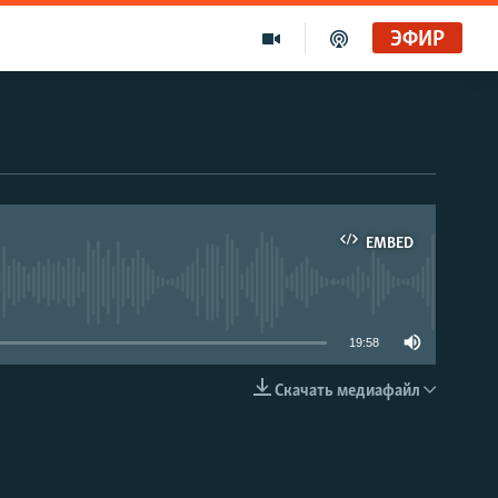
ЭФИР
EMBED
able
19:58
Скачать медиафайл
EMBED