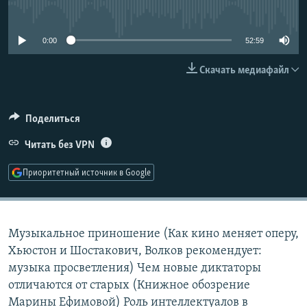
No media source currently available
РАСПИСАНИЕ ВЕЩАНИЯ
ПОДПИШИТЕСЬ НА РАССЫЛКУ
0:00
52:59
Скачать медиафайл
СОЦИАЛЬНЫЕ СЕТИ
Поделиться
Читать без VPN
Все сайты РСЕ/РС
Приоритетный источник в Google
Музыкальное приношение (Как кино меняет оперу,
Хьюстон и Шостакович, Волков рекомендует:
музыка просветления) Чем новые диктаторы
отличаются от старых (Книжное обозрение
Марины Ефимовой) Роль интеллектуалов в