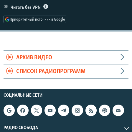
РАСПИСАНИЕ ВЕЩАНИЯ
Читать без VPN
ПОДПИШИТЕСЬ НА РАССЫЛКУ
Приоритетный источник в Google
СОЦИАЛЬНЫЕ СЕТИ
АРХИВ ВИДЕО
СПИСОК РАДИОПРОГРАММ
Все сайты РСЕ/РС
СОЦИАЛЬНЫЕ СЕТИ
РАДИО СВОБОДА