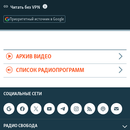
РАСПИСАНИЕ ВЕЩАНИЯ
Читать без VPN
ПОДПИШИТЕСЬ НА РАССЫЛКУ
Приоритетный источник в Google
СОЦИАЛЬНЫЕ СЕТИ
АРХИВ ВИДЕО
СПИСОК РАДИОПРОГРАММ
Все сайты РСЕ/РС
СОЦИАЛЬНЫЕ СЕТИ
РАДИО СВОБОДА