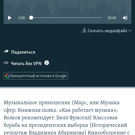
No media source currently available
РАСПИСАНИЕ ВЕЩАНИЯ
ПОДПИШИТЕСЬ НА РАССЫЛКУ
0:00
55:00
Скачать медиафайл
СОЦИАЛЬНЫЕ СЕТИ
Поделиться
Читать без VPN
Все сайты РСЕ/РС
Приоритетный источник в Google
Музыкальное приношение (Марс, или Музыка
сфер; Книжная полка. «Как работает музыка»;
Волков рекомендует: Билл Фриселл) Классовая
борьба на президентских выборах (Исторический
репортаж Владимира Абаринова) Кинообозрение с