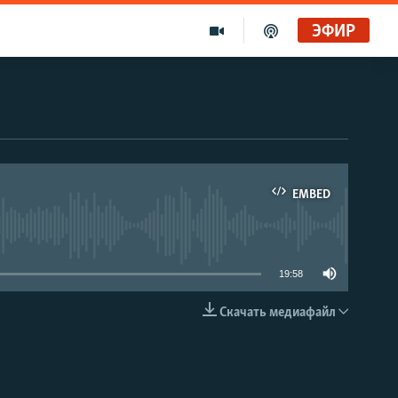
ЭФИР
EMBED
able
19:58
Скачать медиафайл
EMBED