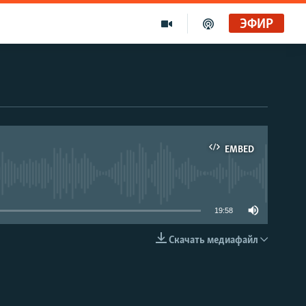
ЭФИР
EMBED
able
19:58
Скачать медиафайл
EMBED