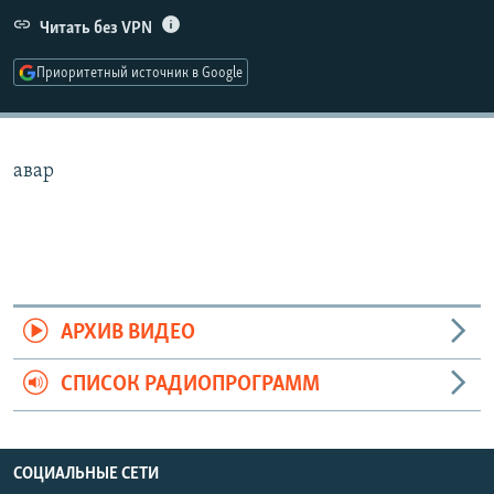
РАСПИСАНИЕ ВЕЩАНИЯ
Читать без VPN
ПОДПИШИТЕСЬ НА РАССЫЛКУ
Приоритетный источник в Google
СОЦИАЛЬНЫЕ СЕТИ
авар
Все сайты РСЕ/РС
АРХИВ ВИДЕО
СПИСОК РАДИОПРОГРАММ
СОЦИАЛЬНЫЕ СЕТИ