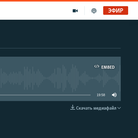
ЭФИР
EMBED
able
19:58
Скачать медиафайл
EMBED