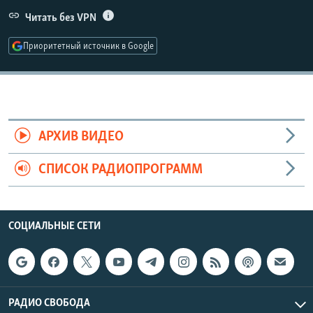
РАСПИСАНИЕ ВЕЩАНИЯ
Читать без VPN
ПОДПИШИТЕСЬ НА РАССЫЛКУ
Приоритетный источник в Google
СОЦИАЛЬНЫЕ СЕТИ
АРХИВ ВИДЕО
СПИСОК РАДИОПРОГРАММ
Все сайты РСЕ/РС
СОЦИАЛЬНЫЕ СЕТИ
РАДИО СВОБОДА