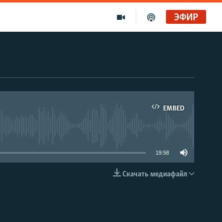
ЭФИР
EMBED
able
19:58
Скачать медиафайл
EMBED