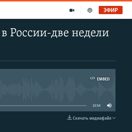
ЭФИР
в России-две недели
EMBED
able
10:54
Скачать медиафайл
EMBED