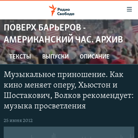
Ссылки
для
упрощенного
ПОВЕРХ БАРЬЕРОВ -
ПРОГРАММЫ
доступа
АМЕРИКАНСКИЙ ЧАС. АРХИВ
ПОДКАСТЫ
Вернуться
к
АВТОРСКИЕ ПРОЕКТЫ
ТЕКСТЫ
ВЫПУСКИ
ОПИСАНИЕ
основному
ЦИТАТЫ СВОБОДЫ
содержанию
Музыкальное приношение. Как
Вернутся
МНЕНИЯ
к
кино меняет оперу, Хьюстон и
КУЛЬТУРА
главной
Шостакович, Волков рекомендует:
навигации
IDEL.РЕАЛИИ
музыка просветления
Вернутся
КАВКАЗ.РЕАЛИИ
к
25 июня 2012
СЕВЕР.РЕАЛИИ
поиску
СИБИРЬ.РЕАЛИИ