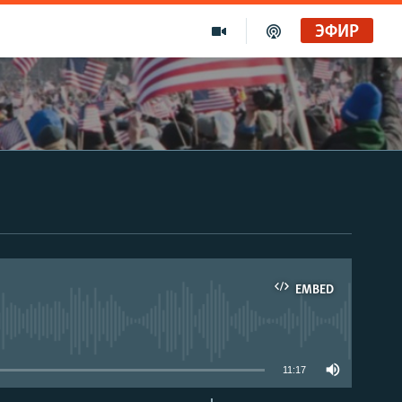
ЭФИР
EMBED
able
11:17