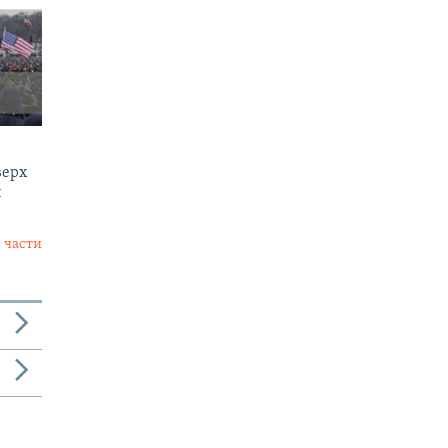
верх
и
 части