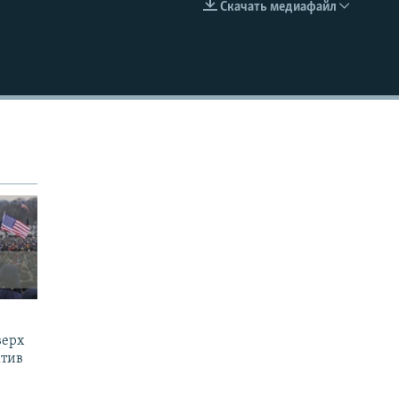
Скачать медиафайл
EMBED
верх
ктив