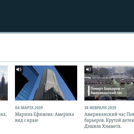
04 МАРТА 2019
18 ФЕВРАЛЯ 2019
рка.
Марина Ефимова: Америка
Американский час По
вид с краю
барьеров. Крутой дете
Дэшила Хэммета.