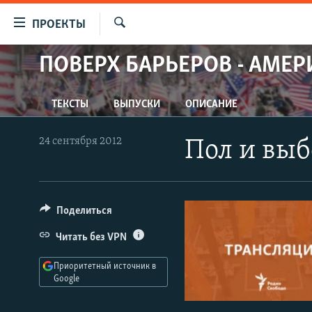
Ссылки
ПРОЕКТЫ
для
Искать
упрощенного
ПОВЕРХ БАРЬЕРОВ - АМЕР
ПРОГРАММЫ
доступа
ПОДКАСТЫ
Вернуться
ТЕКСТЫ
ВЫПУСКИ
ОПИСАНИЕ
АВТОРСКИЕ ПРОЕКТЫ
к
основному
ЦИТАТЫ СВОБОДЫ
24 сентября 2012
Пол и вы
содержанию
МНЕНИЯ
Вернутся
КУЛЬТУРА
к
главной
Поделиться
IDEL.РЕАЛИИ
навигации
КАВКАЗ.РЕАЛИИ
Читать без VPN
Вернутся
к
СЕВЕР.РЕАЛИИ
Приоритетный источник в
поиску
Google
СИБИРЬ.РЕАЛИИ