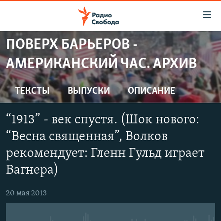
Ссылки
для
упрощенного
ПОВЕРХ БАРЬЕРОВ -
ПРОГРАММЫ
доступа
АМЕРИКАНСКИЙ ЧАС. АРХИВ
ПОДКАСТЫ
Вернуться
к
АВТОРСКИЕ ПРОЕКТЫ
ТЕКСТЫ
ВЫПУСКИ
ОПИСАНИЕ
основному
ЦИТАТЫ СВОБОДЫ
содержанию
“1913” - век спустя. (Шок нового:
Вернутся
МНЕНИЯ
к
“Весна священная”, Волков
КУЛЬТУРА
главной
рекомендует: Гленн Гульд играет
навигации
IDEL.РЕАЛИИ
Вагнера)
Вернутся
КАВКАЗ.РЕАЛИИ
к
20 мая 2013
СЕВЕР.РЕАЛИИ
поиску
СИБИРЬ.РЕАЛИИ