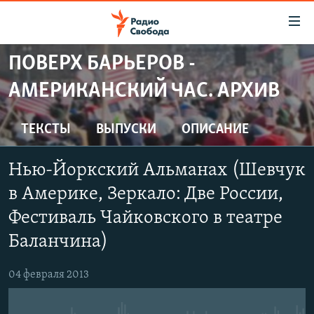
Ссылки
для
упрощенного
ПОВЕРХ БАРЬЕРОВ -
ПРОГРАММЫ
доступа
АМЕРИКАНСКИЙ ЧАС. АРХИВ
ПОДКАСТЫ
Вернуться
к
АВТОРСКИЕ ПРОЕКТЫ
ТЕКСТЫ
ВЫПУСКИ
ОПИСАНИЕ
основному
ЦИТАТЫ СВОБОДЫ
содержанию
Нью-Йоркский Альманах (Шевчук
Вернутся
МНЕНИЯ
к
в Америке, Зеркало: Две России,
КУЛЬТУРА
главной
Фестиваль Чайковского в театре
навигации
IDEL.РЕАЛИИ
Баланчина)
Вернутся
КАВКАЗ.РЕАЛИИ
к
04 февраля 2013
СЕВЕР.РЕАЛИИ
поиску
СИБИРЬ.РЕАЛИИ