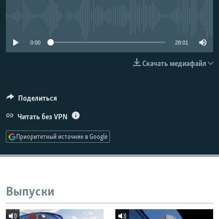
РАСПИСАНИЕ ВЕЩАНИЯ
No media source currently available
ПОДПИШИТЕСЬ НА РАССЫЛКУ
0:00
28:01
СОЦИАЛЬНЫЕ СЕТИ
Скачать медиафайл
Поделиться
Читать без VPN
Все сайты РСЕ/РС
Приоритетный источник в Google
Выпуски