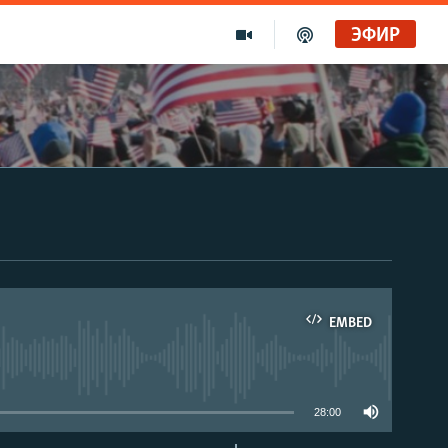
ЭФИР
EMBED
able
28:00