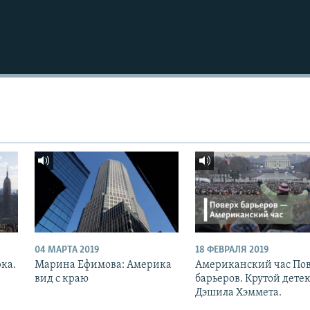
04 МАРТА 2019
18 ФЕВРАЛЯ 2019
рка.
Марина Ефимова: Америка
Американский час По
вид с краю
барьеров. Крутой дете
Дэшила Хэммета.