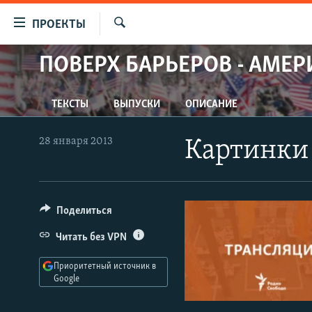
Ссылки
ПРОЕКТЫ
для
Искать
упрощенного
ПОВЕРХ БАРЬЕРОВ - АМЕР
ПРОГРАММЫ
доступа
ПОДКАСТЫ
Вернуться
ТЕКСТЫ
ВЫПУСКИ
ОПИСАНИЕ
АВТОРСКИЕ ПРОЕКТЫ
к
основному
ЦИТАТЫ СВОБОДЫ
28 января 2013
Картинки 
содержанию
МНЕНИЯ
Вернутся
КУЛЬТУРА
к
главной
Поделиться
IDEL.РЕАЛИИ
навигации
КАВКАЗ.РЕАЛИИ
Читать без VPN
Вернутся
к
СЕВЕР.РЕАЛИИ
Приоритетный источник в
поиску
Google
СИБИРЬ.РЕАЛИИ