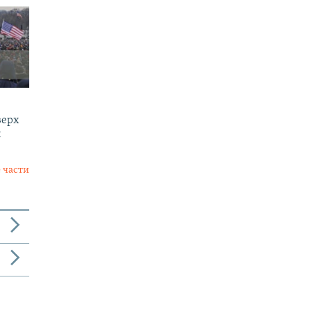
верх
и
 части