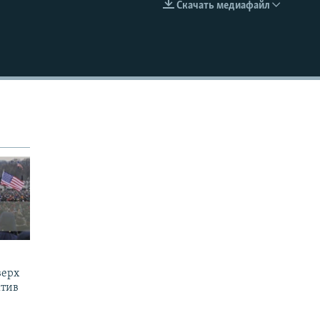
Скачать медиафайл
EMBED
верх
ктив