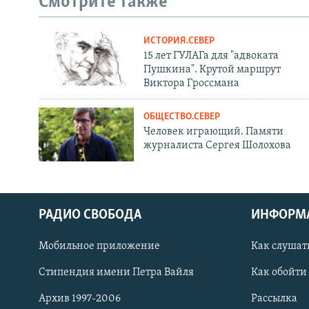
Смотрите также
ИСТОРИЯ.СЕВЕР
15 лет ГУЛАГа для "адвоката
Пушкина". Крутой маршрут
Виктора Гроссмана
ОБЩЕСТВО.СЕВЕР
Человек играющий. Памяти
журналиста Сергея Шолохова
РАДИО СВОБОДА
ИНФОРМ
Мобильное приложение
Как слушат
СОЦИАЛЬНЫЕ СЕТИ
Стипендия имени Петра Вайля
Как обойти
Архив 1997-2006
Рассылка