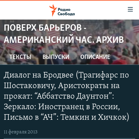
Ссылки
для
упрощенного
ПОВЕРХ БАРЬЕРОВ -
ПРОГРАММЫ
доступа
АМЕРИКАНСКИЙ ЧАС. АРХИВ
ПОДКАСТЫ
Вернуться
к
АВТОРСКИЕ ПРОЕКТЫ
ТЕКСТЫ
ВЫПУСКИ
ОПИСАНИЕ
основному
ЦИТАТЫ СВОБОДЫ
содержанию
Диалог на Бродвее (Трагифарс по
Вернутся
МНЕНИЯ
к
Шостаковичу, Аристократы на
КУЛЬТУРА
главной
прокат: “Аббатство Даунтон”:
навигации
IDEL.РЕАЛИИ
Зеркало: Иностранец в России,
Вернутся
КАВКАЗ.РЕАЛИИ
к
Письмо в “АЧ”: Темкин и Хичкок)
СЕВЕР.РЕАЛИИ
поиску
11 февраля 2013
СИБИРЬ.РЕАЛИИ