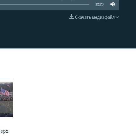
12:26
Скачать медиафайл
EMBED
верх