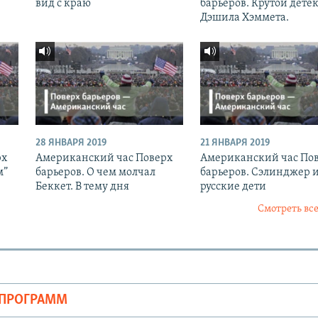
вид с краю
барьеров. Крутой дете
Дэшила Хэммета.
28 ЯНВАРЯ 2019
21 ЯНВАРЯ 2019
рх
Американский час Поверх
Американский час По
м”
барьеров. О чем молчал
барьеров. Сэлинджер 
Беккет. В тему дня
русские дети
Смотреть все
ОПРОГРАММ