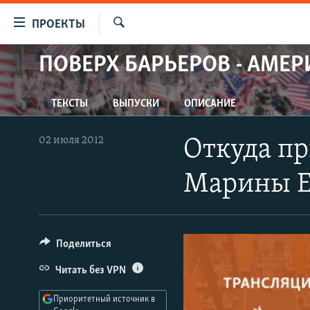
Ссылки
ПРОЕКТЫ
для
Искать
упрощенного
ПОВЕРХ БАРЬЕРОВ - АМЕР
ПРОГРАММЫ
доступа
ПОДКАСТЫ
Вернуться
ТЕКСТЫ
ВЫПУСКИ
ОПИСАНИЕ
АВТОРСКИЕ ПРОЕКТЫ
к
основному
ЦИТАТЫ СВОБОДЫ
02 июля 2012
Откуда п
содержанию
МНЕНИЯ
Вернутся
Марины Е
КУЛЬТУРА
к
главной
IDEL.РЕАЛИИ
навигации
КАВКАЗ.РЕАЛИИ
Вернутся
Поделиться
к
СЕВЕР.РЕАЛИИ
Читать без VPN
поиску
СИБИРЬ.РЕАЛИИ
Приоритетный источник в