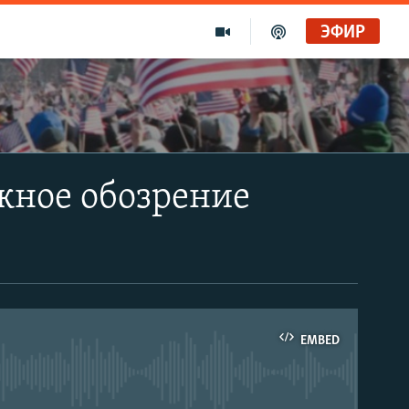
ЭФИР
жное обозрение
EMBED
able