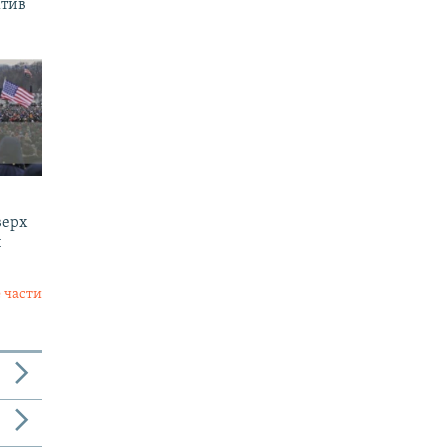
ктив
верх
и
 части