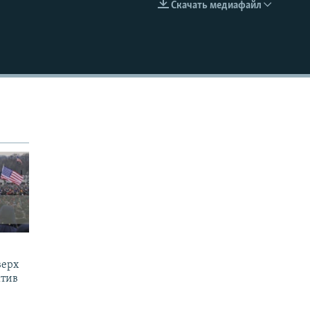
Скачать медиафайл
EMBED
верх
ктив