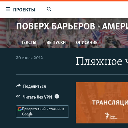
Ссылки
ПРОЕКТЫ
для
Искать
упрощенного
ПОВЕРХ БАРЬЕРОВ - АМЕР
ПРОГРАММЫ
доступа
ПОДКАСТЫ
Вернуться
ТЕКСТЫ
ВЫПУСКИ
ОПИСАНИЕ
АВТОРСКИЕ ПРОЕКТЫ
к
основному
ЦИТАТЫ СВОБОДЫ
30 июля 2012
Пляжное ч
содержанию
МНЕНИЯ
Вернутся
КУЛЬТУРА
к
главной
Поделиться
IDEL.РЕАЛИИ
навигации
КАВКАЗ.РЕАЛИИ
Читать без VPN
Вернутся
к
СЕВЕР.РЕАЛИИ
Приоритетный источник в
поиску
Google
СИБИРЬ.РЕАЛИИ