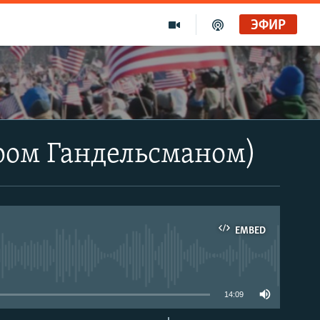
ЭФИР
ром Гандельсманом)
EMBED
able
14:09