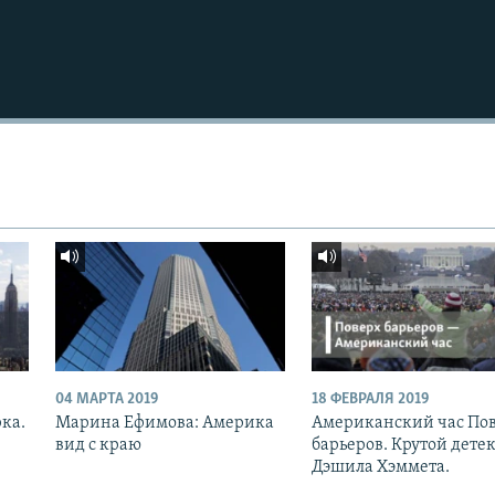
04 МАРТА 2019
18 ФЕВРАЛЯ 2019
рка.
Марина Ефимова: Америка
Американский час По
вид с краю
барьеров. Крутой дете
Дэшила Хэммета.