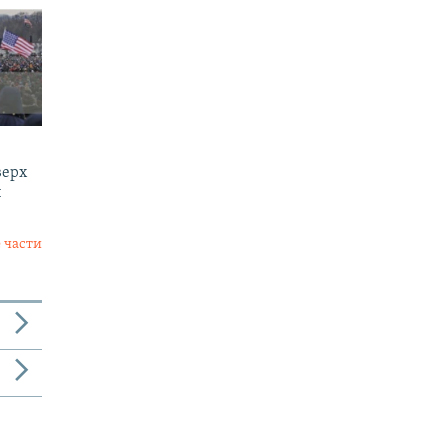
верх
и
 части