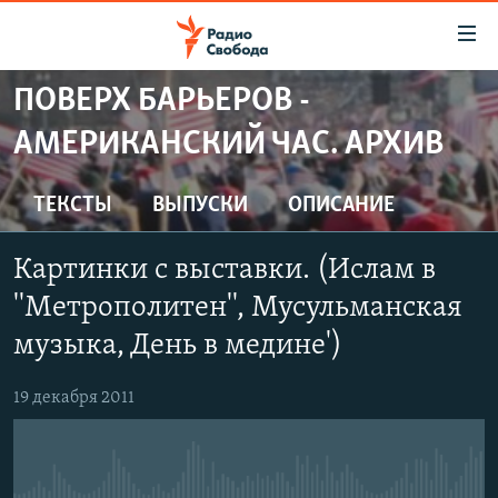
Ссылки
для
упрощенного
ПОВЕРХ БАРЬЕРОВ -
ПРОГРАММЫ
доступа
АМЕРИКАНСКИЙ ЧАС. АРХИВ
ПОДКАСТЫ
Вернуться
к
АВТОРСКИЕ ПРОЕКТЫ
ТЕКСТЫ
ВЫПУСКИ
ОПИСАНИЕ
основному
ЦИТАТЫ СВОБОДЫ
содержанию
Картинки с выставки. (Ислам в
Вернутся
МНЕНИЯ
к
''Метрополитен'', Мусульманская
КУЛЬТУРА
главной
музыка, День в медине')
навигации
IDEL.РЕАЛИИ
Вернутся
КАВКАЗ.РЕАЛИИ
19 декабря 2011
к
СЕВЕР.РЕАЛИИ
поиску
СИБИРЬ.РЕАЛИИ