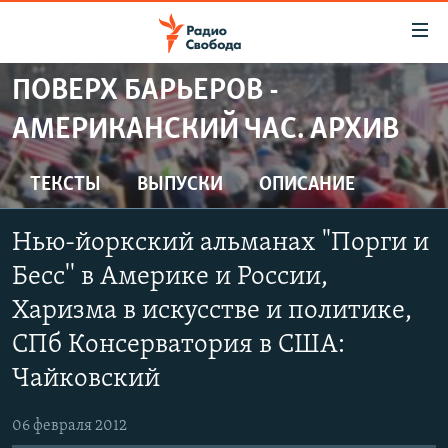
Ссылки
для
упрощенного
ПОВЕРХ БАРЬЕРОВ -
ПРОГРАММЫ
доступа
АМЕРИКАНСКИЙ ЧАС. АРХИВ
ПОДКАСТЫ
Вернуться
к
АВТОРСКИЕ ПРОЕКТЫ
ТЕКСТЫ
ВЫПУСКИ
ОПИСАНИЕ
основному
ЦИТАТЫ СВОБОДЫ
содержанию
Нью-йоркский альманах "Порги и
Вернутся
МНЕНИЯ
к
Бесс'' в Америке и России,
КУЛЬТУРА
главной
Харизма в искусстве и политике,
навигации
IDEL.РЕАЛИИ
СПб Консерватория в США:
Вернутся
КАВКАЗ.РЕАЛИИ
к
Чайковский
СЕВЕР.РЕАЛИИ
поиску
06 февраля 2012
СИБИРЬ.РЕАЛИИ