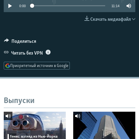
РАСПИСАНИЕ ВЕЩАНИЯ
0:00
11:14
ПОДПИШИТЕСЬ НА РАССЫЛКУ
Скачать медиафайл
СОЦИАЛЬНЫЕ СЕТИ
Поделиться
Читать без VPN
Приоритетный источник в Google
Все сайты РСЕ/РС
Выпуски