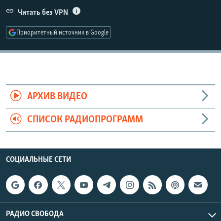
РАСПИСАНИЕ ВЕЩАНИЯ
Читать без VPN
ПОДПИШИТЕСЬ НА РАССЫЛКУ
Приоритетный источник в Google
СОЦИАЛЬНЫЕ СЕТИ
АРХИВ ВИДЕО
СПИСОК РАДИОПРОГРАММ
Все сайты РСЕ/РС
СОЦИАЛЬНЫЕ СЕТИ
РАДИО СВОБОДА