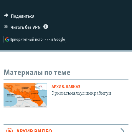
РАСПИСАНИЕ ВЕЩАНИЯ
ПОДПИШИТЕСЬ НА РАССЫЛКУ
Поделиться
Читать без VPN
СОЦИАЛЬНЫЕ СЕТИ
Приоритетный источник в Google
Материалы по теме
Все сайты РСЕ/РС
АРХИВ. КАВКАЗ
Эркенлъиялъул пикрабигун