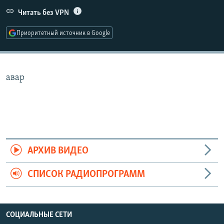
РАСПИСАНИЕ ВЕЩАНИЯ
Читать без VPN
ПОДПИШИТЕСЬ НА РАССЫЛКУ
Приоритетный источник в Google
СОЦИАЛЬНЫЕ СЕТИ
авар
Все сайты РСЕ/РС
АРХИВ ВИДЕО
СПИСОК РАДИОПРОГРАММ
СОЦИАЛЬНЫЕ СЕТИ