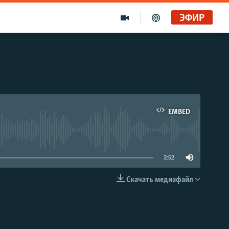
ЭФИР
EMBED
able
3:52
Скачать медиафайл
EMBED