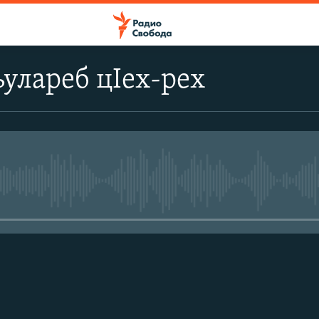
улареб цIех-рех
No media source currently avail