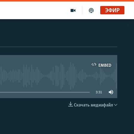
ЭФИР
EMBED
able
3:31
Скачать медиафайл
EMBED