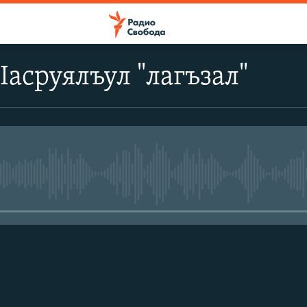
Iасруялъул "лагъзал"
No media source currently avail