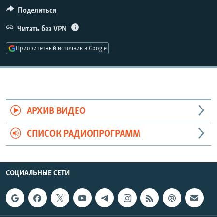
РАСПИСАНИЕ ВЕЩАНИЯ
Поделиться
ПОДПИШИТЕСЬ НА РАССЫЛКУ
Читать без VPN
Приоритетный источник в Google
СОЦИАЛЬНЫЕ СЕТИ
АРХИВ ВИДЕО
Все сайты РСЕ/РС
СПИСОК РАДИОПРОГРАММ
СОЦИАЛЬНЫЕ СЕТИ