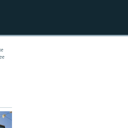
EMBED
ие
ее