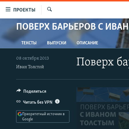
Ссылки
ПРОЕКТЫ
для
Искать
упрощенного
ПОВЕРХ БАРЬЕРОВ С ИВА
ПРОГРАММЫ
доступа
ПОДКАСТЫ
Вернуться
ТЕКСТЫ
ВЫПУСКИ
ОПИСАНИЕ
АВТОРСКИЕ ПРОЕКТЫ
к
основному
ЦИТАТЫ СВОБОДЫ
08 октября 2013
Поверх ба
содержанию
МНЕНИЯ
Иван Толстой
Вернутся
КУЛЬТУРА
к
главной
IDEL.РЕАЛИИ
Поделиться
навигации
КАВКАЗ.РЕАЛИИ
Вернутся
Читать без VPN
к
СЕВЕР.РЕАЛИИ
поиску
Приоритетный источник в
СИБИРЬ.РЕАЛИИ
Google