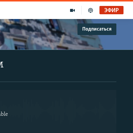
ЭФИР
Подписаться
EMBED
м
able