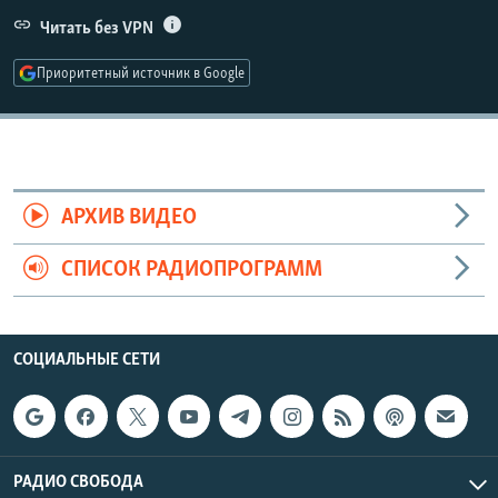
РАСПИСАНИЕ ВЕЩАНИЯ
Читать без VPN
ПОДПИШИТЕСЬ НА РАССЫЛКУ
Приоритетный источник в Google
СОЦИАЛЬНЫЕ СЕТИ
АРХИВ ВИДЕО
СПИСОК РАДИОПРОГРАММ
Все сайты РСЕ/РС
СОЦИАЛЬНЫЕ СЕТИ
РАДИО СВОБОДА